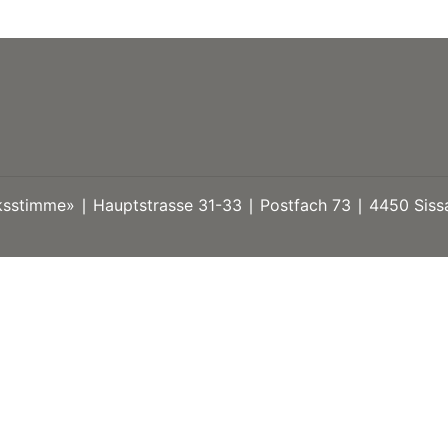
stimme» ∣ Hauptstrasse 31-33 ∣ Postfach 73 ∣ 4450 Sissa