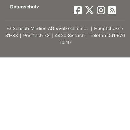
Datenschutz
ort
©
Schaub Medien AG «Volksstimme» ∣ Hauptstrasse
en
31-33 ∣ Postfach 73 ∣ 4450 Sissach ∣ Telefon 061 976
10 10
Fussball
irk
shockey
stal
é