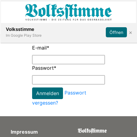
Abonnieren
Anmelden
Volksstimme
×
Öffnen
Im Google Play Store
E-mail
*
Immobilien
Passwort
*
Veranstaltungen
Passwort
Stellen
vergessen?
E-
Paper
Impressum
App