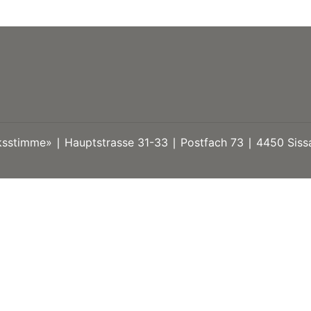
stimme» ∣ Hauptstrasse 31-33 ∣ Postfach 73 ∣ 4450 Sissa