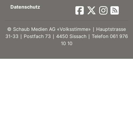
Datenschutz
ort
©
Schaub Medien AG «Volksstimme» ∣ Hauptstrasse
en
31-33 ∣ Postfach 73 ∣ 4450 Sissach ∣ Telefon 061 976
10 10
Fussball
irk
shockey
stal
é