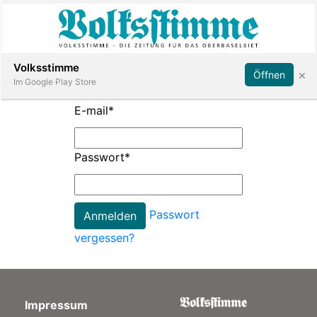
Abonnieren
Anmelden
Volksstimme
×
Öffnen
Im Google Play Store
E-mail
*
Immobilien
Passwort
*
Veranstaltungen
Passwort
Stellen
vergessen?
E-
Paper
Impressum
App