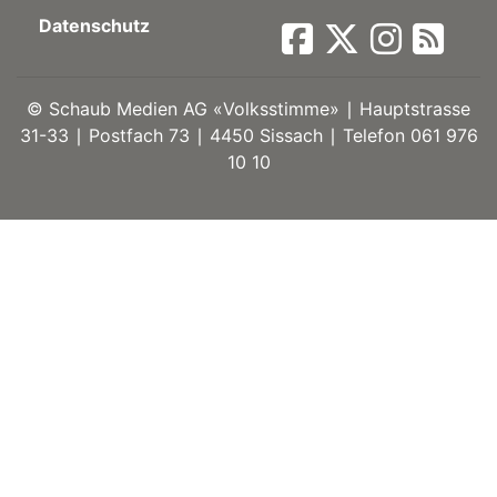
Datenschutz
ort
©
Schaub Medien AG «Volksstimme» ∣ Hauptstrasse
en
31-33 ∣ Postfach 73 ∣ 4450 Sissach ∣ Telefon 061 976
10 10
Fussball
irk
shockey
stal
é