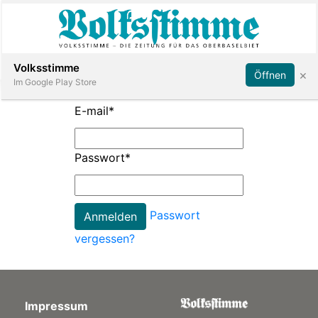
Abonnieren
Anmelden
Volksstimme
×
Öffnen
Im Google Play Store
E-mail
*
Immobilien
Passwort
*
Veranstaltungen
Passwort
Stellen
vergessen?
E-
Paper
Impressum
App