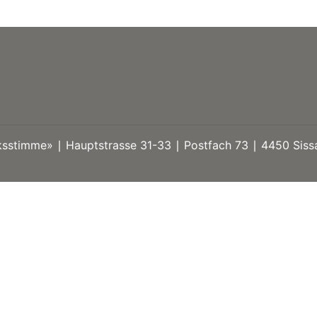
stimme» ∣ Hauptstrasse 31-33 ∣ Postfach 73 ∣ 4450 Sissa