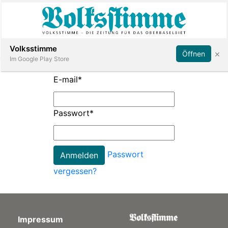
Abonnieren
Anmelden
Volksstimme
×
Öffnen
Im Google Play Store
E-mail
*
Immobilien
Passwort
*
Veranstaltungen
Passwort
Stellen
vergessen?
E-
Paper
Impressum
App