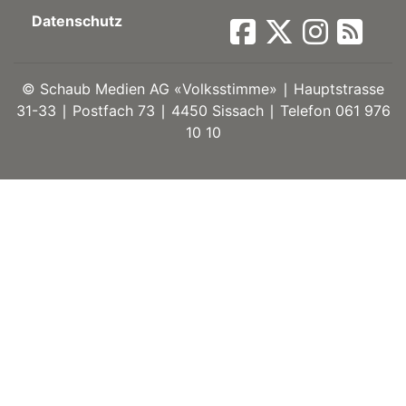
Datenschutz
ort
©
Schaub Medien AG «Volksstimme» ∣ Hauptstrasse
en
31-33 ∣ Postfach 73 ∣ 4450 Sissach ∣ Telefon 061 976
10 10
Fussball
irk
shockey
stal
é